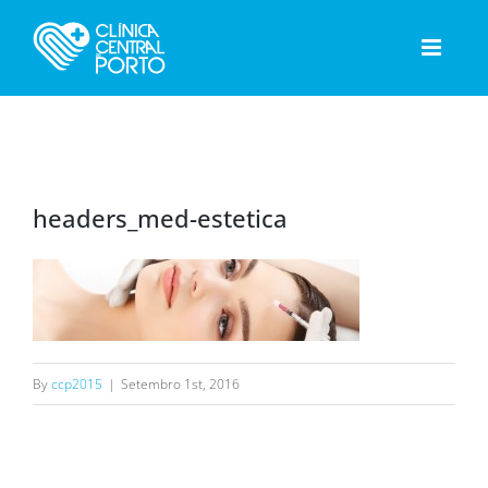
Skip
to
content
headers_med-estetica
By
ccp2015
|
Setembro 1st, 2016