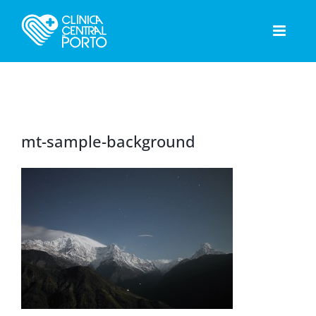
Skip
to
content
mt-sample-background